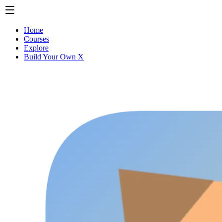
Home
Courses
Explore
Build Your Own X