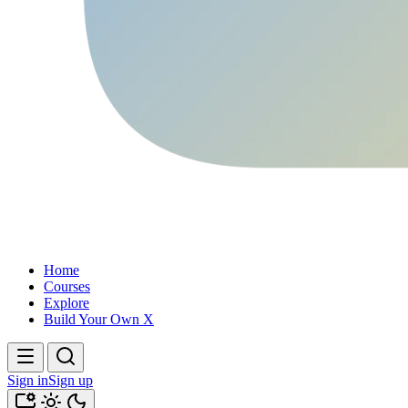
Home
Courses
Explore
Build Your Own X
Sign in
Sign up